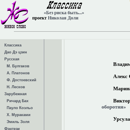
«Без риска быть...»
проект
Николая Доли
Классика
Дао Дэ цзин
Русская
Влади
М. Булгаков
А. Платонов
Алекс
Ф. Достоевский
Н. Лесков
Марина
Зарубежная
Викт
Ричард Бах
оборотня»
Пауло Коэльо
Х. Мураками
Урсула
Эмиль Золя
Фэнтези