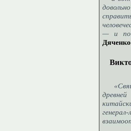
довольн
справи
человеч
— и поп
Дяченко
Викто
«Свя
древней
китайски
генера
взаимоот