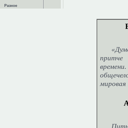
Разное
«Дум
притче 
времени
общечел
мировая 
А
Пить