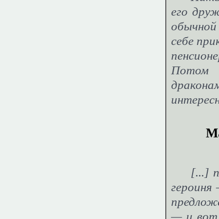
его дру
обычной
себе при
пенсион
Потом 
драконам
интересн
Ма
[...]
героиня 
предлож
— и вот