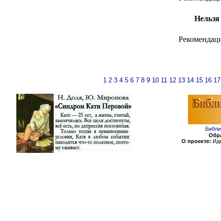
Нельзя
Рекомендац
1
2
3
4
5
6
7
8
9
10
11
12
13
14
15
16
17
Библи
Обра
О проекте:
Иде