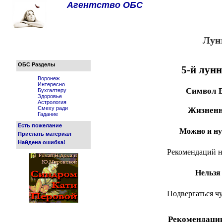
Агентство ОБС
Лун
ОБС Разделы
5-й лун
Воронеж
Интересно
Символ 
Бухгалтеру
Здоровье
Астрология
Смеху ради
Жизненн
Гадание
Есть пожелание
Можно и ну
Прислать материал
Найдена ошибка!
Рекомендаций н
Нельзя
Подвергаться 
Рекомендаци