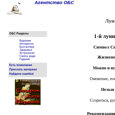
Агентство ОБС
Лун
ОБС Разделы
1-й лун
Воронеж
Интересно
Символ С
Бухгалтеру
Здоровье
Астрология
Смеху ради
Жизненн
Гадание
Есть пожелание
Можно и ну
Прислать материал
Найдена ошибка!
Омовение, по
Нельзя
Ссориться, ру
Рекомендаци