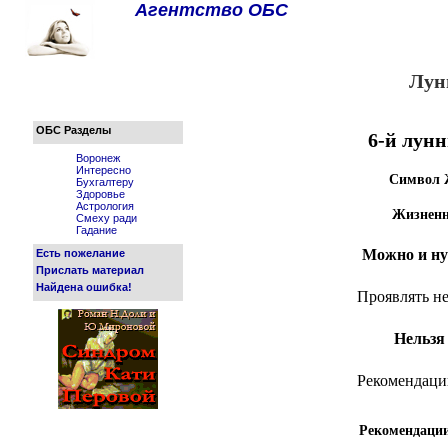
Агентство ОБС
Лун
ОБС Разделы
6-й лун
Воронеж
Интересно
Символ 
Бухгалтеру
Здоровье
Астрология
Жизненн
Смеху ради
Гадание
Можно и ну
Есть пожелание
Прислать материал
Найдена ошибка!
Проявлять н
Нельзя
Рекомендаци
Рекомендаци