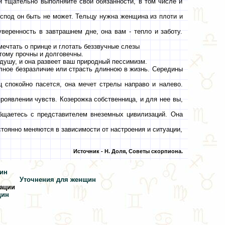
и тщательно выполняйте свои обязанности, в том числе и
оспод он быть не может. Тельцу нужна женщина из плоти и
веренность в завтрашнем дне, она вам - тепло и заботу.
мечтать о принце и глотать беззвучные слезы
этому прочны и долговечны.
душу, и она развеет ваш природный пессимизм.
лное безразличие или страсть длинною в жизнь. Середины
ц спокойно пасется, она мечет стрелы направо и налево.
роявлении чувств. Козерожка собственница, и для нее вы,
общаетесь с представителем внеземных цивилизаций. Она
стоянно меняются в зависимости от настроения и ситуации,
Источник - Н. Доля, Советы скорпиона.
чин
Уточнения для женщин
ации
щин