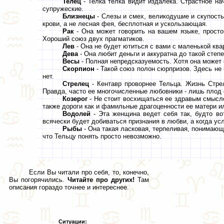
Телец
- Телка телка видит издалека. Страстное на
супружеские.
Близнецы
- Слезы и смех, великодушие и скупость
крови, а не лесная фея, бесплотная и ускользающая.
Рак
- Она может говорить на вашем языке, простом
Хороший союз двух прагматиков.
Лев
- Она не будет ютиться с вами с маленькой квар
Дева
- Она любит деньги и аккуратна до такой степ
Весы
- Полная непредсказуемость. Хотя она может 
Скорпион
- Такой союз полон сюрпризов. Здесь не
нет.
Стрелец
- Кентавр проворнее Тельца. Жизнь Стрель
Правда, часто ее многочисленные любовники - лишь плод е
Козерог
- Не стоит восхищаться ее здравым смысло
также дороги как и фамильные драгоценности ее матери и
Водолей
- Эта женщина ведет себя так, будто во
всячески будет добиваться признания в любви, а когда усл
Рыбы
- Она такая ласковая, терпеливая, понимающа
что Тельцу понять просто невозможно.
Если Вы читали про себя, то, конечно,
Вы погорячились.
Читайте про других!
Там
описания гораздо точнее и интереснее.
Ситуации: