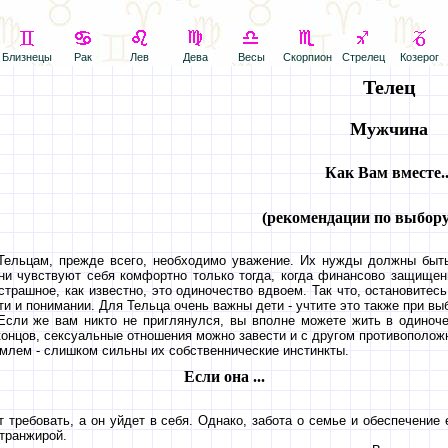
Близнецы
Рак
Лев
Дева
Весы
Скорпион
Стрелец
Козерог
Телец
Мужчина
Как Вам вместе..
(рекомендации по выбору
Тельцам, прежде всего, необходимо уважение. Их нужды должны быт
они чувствуют себя комфортно только тогда, когда финансово защище
страшное, как известно, это одиночество вдвоем. Так что, остановитес
ти и понимании. Для Тельца очень важны дети - учтите это также при выб
Если же вам никто не приглянулся, вы вполне можете жить в одиноче
концов, сексуальные отношения можно завести и с другом противоположн
млем - слишком сильны их собственнические инстинкты.
Если она ...
т требовать, а он уйдет в себя. Однако, забота о семье и обеспечени
 транжирой.