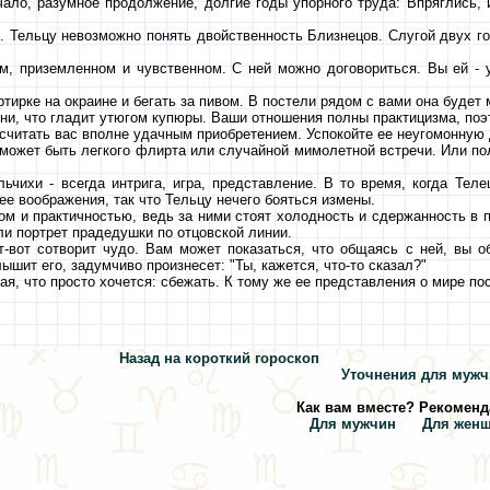
чало, разумное продолжение, долгие годы упорного труда: Впряглись, 
. Тельцу невозможно понять двойственность Близнецов. Слугой двух г
, приземленном и чувственном. С ней можно договориться. Вы ей - у
тирке на окраине и бегать за пивом. В постели рядом с вами она будет 
ени, что гладит утюгом купюры. Ваши отношения полны практицизма, по
считать вас вполне удачным приобретением. Успокойте ее неугомонную 
 может быть легкого флирта или случайной мимолетной встречи. Или по
чихи - всегда интрига, игра, представление. В то время, когда Теле
е воображения, так что Тельцу нечего бояться измены.
м и практичностью, ведь за ними стоят холодность и сдержанность в п
ли портрет прадедушки по отцовской линии.
т-вот сотворит чудо. Вам может показаться, что общаясь с ней, вы 
ышит его, задумчиво произнесет: "Ты, кажется, что-то сказал?"
я, что просто хочется: сбежать. К тому же ее представления о мире по
Назад на короткий гороскоп
Уточнения для муж
Как вам вместе? Рекоменд
Для мужчин
Для жен