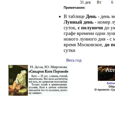
31 дек
Вт
6
Примечание:
В таблице
День
- день м
Лунный день
- номер л
суток,
с полуночи
до у
графе времени одни лун
нового лунного дня - с
время Московское,
до 
сутки
Весь год
Библи
Обра
О проекте:
Иде