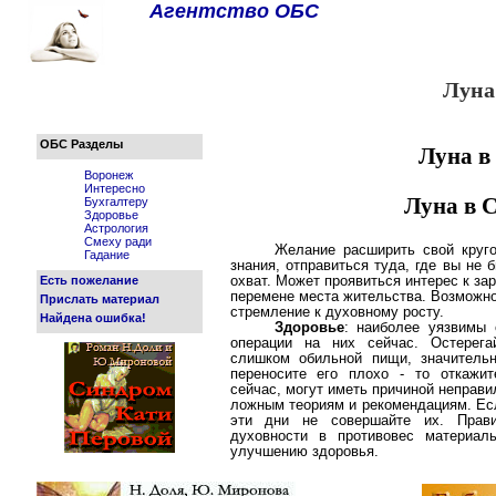
Агентство ОБС
Луна
ОБС Разделы
Луна в
Воронеж
Интересно
Луна в 
Бухгалтеру
Здоровье
Астрология
Смеху ради
Желание расширить свой круго
Гадание
знания, отправиться туда, где вы не
Есть пожелание
охват. Может проявиться интерес к за
перемене места жительства. Возможн
Прислать материал
стремление к духовному росту.
Найдена ошибка!
Здоровье
: наиболее уязвимы 
операции на них сейчас. Остерег
слишком обильной пищи, значитель
переносите его плохо - то откажит
сейчас, могут иметь причиной неправ
ложным теориям и рекомендациям. Есл
эти дни не совершайте их. Прав
духовности в противовес материал
улучшению здоровья.