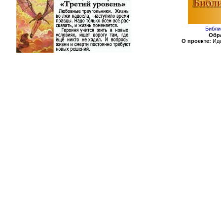
Библи
Обра
О проекте:
Иде