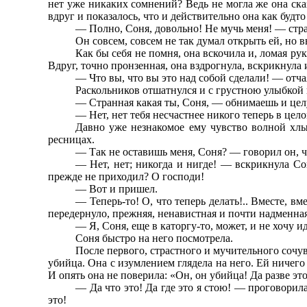
нет уже никаких сомнений? Ведь не могла же она сказа
вдруг и показалось, что и действительно она как будт
— Полно, Соня, довольно! Не мучь меня! — стра
Он совсем, совсем не так думал открыть ей, но
Как бы себя не помня, она вскочила и, ломая ру
Вдруг, точно пронзенная, она вздрогнула, вскрикнула и
— Что вы, что вы это над собой сделали! — отча
Раскольников отшатнулся и с грустною улыбкой 
— Странная какая ты, Соня, — обнимаешь и целу
— Нет, нет тебя несчастнее никого теперь в цело
Давно уже незнакомое ему чувство волной хлын
ресницах.
— Так не оставишь меня, Соня? — говорил он, чу
— Нет, нет; никогда и нигде! — вскрикнула Соня
прежде не приходил? О господи!
— Вот и пришел.
— Теперь-то! О, что теперь делать!.. Вместе, в
передернуло, прежняя, ненавистная и почти надменная
— Я, Соня, еще в каторгу-то, может, и не хочу и
Соня быстро на него посмотрела.
После первого, страстного и мучительного сочу
убийца. Она с изумлением глядела на него. Ей ничего 
И опять она не поверила: «Он, он убийца! Да разве э
— Да что это! Да где это я стою! — проговорила
это!