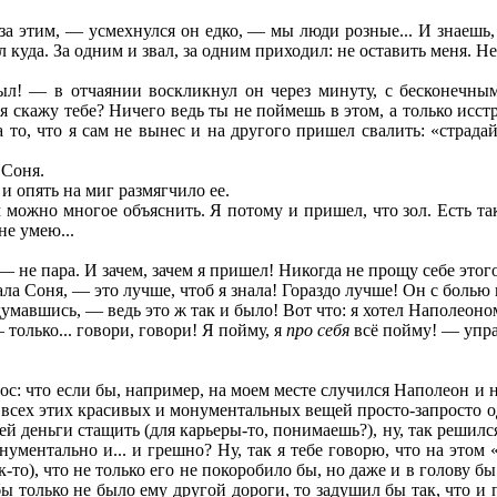
за этим, — усмехнулся он едко, — мы люди розные... И знаешь, 
ал куда. За одним и звал, за одним приходил: не оставить меня. Н
крыл! — в отчаянии воскликнул он через минуту, с бесконечн
я скажу тебе? Ничего ведь ты не поймешь в этом, а только исстра
то, что я сам не вынес и на другого пришел свалить: «страда
 Соня.
и опять на миг размягчило ее.
м можно многое объяснить. Я потому и пришел, что зол. Есть так
 не умею...
 не пара. И зачем, зачем я пришел! Никогда не прощу себе этог
ла Соня, — это лучше, чтоб я знала! Гораздо лучше! Он с болью 
умавшись, — ведь это ж так и было! Вот что: я хотел Наполеоном 
только... говори, говори! Я пойму, я
про себя
всё пойму! — упра
ос: что если бы, например, на моем месте случился Наполеон и н
о всех этих красивых и монументальных вещей просто-запросто о
ей деньги стащить (для карьеры-то, понимаешь?), ну, так решилс
ументально и... и грешно? Ну, так я тебе говорю, что на этом
к-то), что не только его не покоробило бы, но даже и в голову б
ы только не было ему другой дороги, то задушил бы так, что и пи