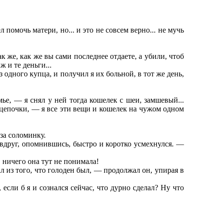
 помочь матери, но... и это не совсем верно... не мучь
к же, как же вы сами последнее отдаете, а убили, чтоб
ж и те деньги...
 одного купца, и получил я их больной, в тот же день,
мье, — я снял у ней тогда кошелек с шеи, замшевый...
да цепочки, — я все эти вещи и кошелек на чужом одном
 за соломинку.
 вдруг, опомнившись, быстро и коротко усмехнулся. —
 ничего она тут не понимала!
ал из того, что голоден был, — продолжал он, упирая в
если б я и сознался сейчас, что дурно сделал? Ну что