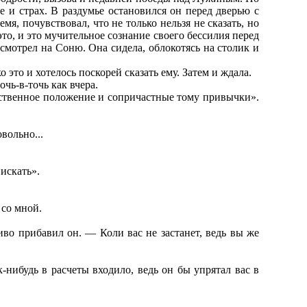
е и страх. В раздумье остановился он перед дверью с
я, почувствовал, что не только нельзя не сказать, но
это, и это мучительное сознание своего бессилия перед
смотрел на Соню. Она сидела, облокотясь на столик и
это и хотелось поскорей сказать ему. Затем и ждала.
очь-в-точь как вчера.
щественное положение и сопричастные тому привычки».
вольно...
искать».
 со мной.
иво прибавил он. — Коли вас не застанет, ведь вы же
-нибудь в расчеты входило, ведь он бы упрятал вас в