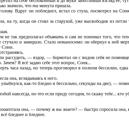
третил на себе беспокойный и до муки заботливый взгляд ее; тут
ько значило, что
та
минута пришла.
олову. Вдруг он побледнел, встал со стула, посмотрел на Сон
, на ту, когда он стоял за старухой, уже высвободив из петли 
шая.
ем не так предполагал
объявить
и сам не понимал того, что теп
 ее стучало и замирало. Стало невыносимо: он обернул к ней мер
у Сони.
отстраняясь.
сли рассудить, — вздор, — бормотал он с видом себя не помняще
 Зачем? Я всё задаю себе этот вопрос, Соня...
тверть часа назад, но теперь проговорил в полном бессилии, ед
сла она, вглядываясь в него.
о улыбнулся, как-то бледно и бессильно, секунды на две), — помни
обой навсегда, но что если приду сегодня, то скажу тебе... кто у
 прошептала она, — почему ж вы знаете? — быстро спросила она,
всё бледнее и бледнее.