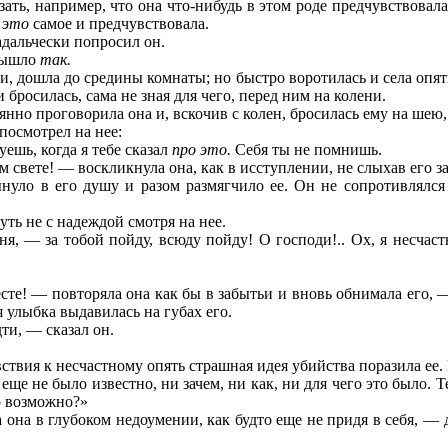
ть, например, что она что-нибудь в этом роде предчувствовала?
о
это
самое и предчувствовала.
дальчески попросил он.
 вышло
так.
ки, дошла до средины комнаты; но быстро воротилась и села опят
 бросилась, сама не зная для чего, перед ним на колени.
янно проговорила она и, вскочив с колен, бросилась ему на шею,
посмотрел на нее:
ешь, когда я тебе сказал
про это.
Себя ты не помнишь.
м свете! — воскликнула она, как в исступлении, не слыхав его за
уло в его душу и разом размягчило ее. Он не сопротивлялся 
ть не с надеждой смотря на нее.
, — за тобой пойду, всюду пойду! О господи!.. Ох, я несчастна
месте! — повторяла она как бы в забытьи и вновь обнимала его, 
 улыбка выдавилась на губах его.
дти, — сказал он.
вствия к несчастному опять страшная идея убийства поразила ее
еще не было известно, ни зачем, ни как, ни для чего это было. 
то возможно?»
 она в глубоком недоумении, как будто еще не придя в себя, — 