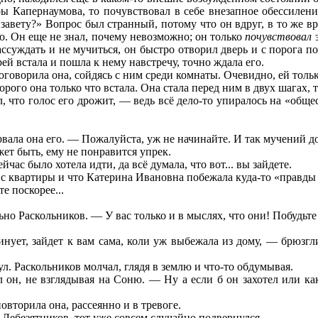
ы Капернаумова, то почувствовал в себе внезапное обессилени
авету?» Вопрос был странный, потому что он вдруг, в то же врем
но. Он еще не знал, почему невозможно; он только
почувствовал
ссуждать и не мучиться, он быстро отворил дверь и с порога по
ей встала и пошла к нему навстречу, точно ждала его.
говорила она, сойдясь с ним среди комнаты. Очевидно, ей только 
орого она только что встала. Она стала перед ним в двух шагах, т
, что голос его дрожит, — ведь всё дело-то упиралось на «об
вала она его. — Пожалуйста, уж не начинайте. И так мучений до
ет быть, ему не понравится упрек.
час было хотела идти, да всё думала, что вот... вы зайдете.
 с квартиры и что Катерина Ивановна побежала куда-то «правды 
 поскорее...
но Раскольников. — У вас только и в мыслях, что они! Побудьте
нует, зайдет к вам сама, коли уж выбежала из дому, — брюзгл
л. Раскольников молчал, глядя в землю и что-то обдумывая.
он, не взглядывая на Соню. — Ну а если б он захотел или как
вторила она, рассеянно и в тревоге.
 Лебезятников, тот уже совсем случайно подвернулся.