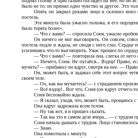
поднял голову и пристально поглядел на нее; но он вс
было не то; он принял одно чувство за другое. Это тол
Опять он закрыл руками лицо и склонил вниз г
постель.
Эта минута была ужасно похожа, в его ощущении
было терять более».
— Что с вами? — спросила Соня, ужасно оробев
Он ничего не мог выговорить. Он совсем, совс
постель подле и ждала, не сводя с него глаз. Сердце
усиливаясь что-то выговорить. Ужас прошел по сердц
— Что с вами? — повторила она, слегка от него 
— Ничего, Соня. Не пугайся... Вздор! Право, е
мучить? — прибавил он вдруг, смотря на нее. — Право.
Он, может быть, и задавал себе этот вопрос че
своем теле.
— Ох, как вы мучаетесь! — с страданием произне
— Всё вздор!.. Вот что, Соня (он вдруг отчего-т
Соня беспокойно ждала.
— Я сказал, уходя, что, может быть, прощаюсь с т
Она вдруг задрожала всем телом.
— Ну так вот, я и пришел сказать.
— Так вы это в самом деле вчера... — с трудом
Соня начала дышать с трудом. Лицо становилось 
— Знаю.
Она помолчала с минуту.