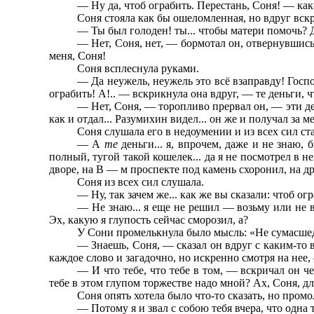
— Ну да, чтоб ограбить. Перестань, Соня! — как-
Соня стояла как бы ошеломленная, но вдруг вск
— Ты был голоден! ты... чтобы матери помочь? 
— Нет, Соня, нет, — бормотал он, отвернувшись и
меня, Соня!
Соня всплеснула руками.
— Да неужель, неужель это всё взаправду! Господ
ограбить! А!.. — вскрикнула она вдруг, — те деньги, ч
— Нет, Соня, — торопливо прервал он, — эти ден
как и отдал... Разумихин видел... он же и получал за 
Соня слушала его в недоумении и из всех сил ста
— А
те
деньги... я, впрочем, даже и не знаю,
полный, тугой такой кошелек... да я не посмотрел в н
дворе, на В — м проспекте под камень схоронил, на др
Соня из всех сил слушала.
— Ну, так зачем же... как же вы сказали: чтоб ог
— Не знаю... я еще не решил — возьму или не в
Эх, какую я глупость сейчас сморозил, а?
У Сони промелькнула было мысль: «Не сумасшедши
— Знаешь, Соня, — сказал он вдруг с каким-то в
каждое слово и загадочно, но искренно смотря на нее, 
— И что тебе, что тебе в том, — вскричал он че
тебе в этом глупом торжестве надо мной? Ах, Соня, дл
Соня опять хотела было что-то сказать, но промо
— Потому я и звал с собою тебя вчера, что одна 