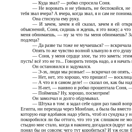
— Куда звал? — робко спросила Соня.
— Не воровать и не убивать, не беспокойся, не 
тебя звал вчера? А вчера, когда звал, я и сам не поним
Она стиснула ему руку.
— И зачем, зачем я ей сказал, зачем я ей от
объяснений, Соня, сидишь и ждешь, я это вижу; а что 
меня обнимаешь, — ну за что ты меня обнимаешь? За 
подлеца?
— Да разве ты тоже не мучаешься? — вскричала
Опять то же чувство волной хлынуло в его душу 
— Соня, у меня сердце злое, ты это заметь: эти
пусть! всё это не то... Говорить теперь надо, а я начать
Он остановился и задумался.
— Э-эх, люди мы розные! — вскричал он опять, —
— Нет, нет, это хорошо, что пришел! — восклица
— А что и в самом деле! — сказал он, как бы над
— Н-нет, — наивно и робко прошептала Соня, — 
— Поймешь? Ну, хорошо, посмотрим!
Он замолчал и долго обдумывал.
— Штука в том: я задал себе один раз такой вопр
Египта, ни перехода через Монблан, а была бы вмест
которую еще вдобавок надо убить, чтоб из сундука у н
покоробился ли бы оттого, что это уж слишком не мон
стыдно мне стало, когда я наконец догадался (вдруг ка
понял бы он совсем: чего тут коробиться? И уж если б