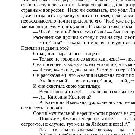
странно случилось с ним. Когда он дошел до квартир
странным вопросом: «Надо ли сказывать, кто убил Лиз
даже и отдалить эту минуту, хотя на время, невозмож
необходимостию почти придавило его. Чтоб уже не ра
закрыв лицо руками, но, увидев Раскольникова, поскор
— Что бы со мной без вас-то было! — быстро про
Раскольников прошел к столу и сел на стул, с кот
— Что, Соня? — сказал он и вдруг почувствовал
Поняли вы давеча это?
Страдание выразилось в лице ее.
— Только не говорите со мной как вчера! — прер
Она поскорей улыбнулась, испугавшись, что, мож
— Я сглупа-то оттудова ушла. Что там теперь? Сей
Он рассказал ей, что Амалия Ивановна гонит их
— Ах, боже мой! — вскинулась Соня, — пойдемте
И она схватила свою мантильку.
— Вечно одно и то же! — вскричал раздражитель
— А... Катерина Ивановна?
— А Катерина Ивановна, уж конечно, вас не ми
останетесь виноваты...
Соня в мучительной нерешимости присела на сту
— Положим, Лужин теперь не захотел, — начал 
острог-то, не случись тут меня да Лебезятникова! А?
— Да, — сказала она слабым голосом, — да! — по
— А ведь я и действительно мог не случиться! А