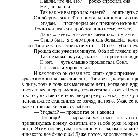
— Нашли, что ли,
его? —
робко спросила она.
— Нет, не нашли.
— Так как же вы про
это
знаете? — опять чуть 
Он обернулся к ней и пристально-пристально по
— Угадай, — проговорил он с прежнею искривл
Точно конвульсии пробежали по всему ее телу.
— Да вы... меня... что же вы меня так... пугаете
— Стало быть, я с
ним
приятель большой... кол
— он Лизавету эту... убить не хотел... Он ее... убил неч
Прошла еще ужасная минута. Оба всё глядели дру
— Так не можешь угадать-то? — спросил он вдру
— Н-нет, — чуть слышно прошептала Соня.
— Погляди-ка хорошенько.
И как только он сказал это, опять одно прежнее
ярко запомнил выражение лица Лизаветы, когда он при
в лице, точь-в-точь как маленькие дети, когда они в
протягивая вперед ручонку, готовятся заплакать. Почт
и вдруг, выставив вперед левую руку, слегка, чуть-чут
неподвижнее становился ее взгляд на него. Ужас ее в
даже с тою же
детскою
улыбкой.
— Угадала? — прошептал он наконец.
— Господи! — вырвался ужасный вопль из гр
придвинулась к нему, схватила его за обе руки и, кр
лицо. Этим последним, отчаянным взглядом она хоте
никакого; всё было
так
! Даже потом, впоследствии, 