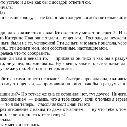
то устало и даже как бы с досадой ответил он.
ричала:
Да?
 свесив голову, — не был я так голоден... я действительно хотел
и, да какая же это правда! Кто же этому может поверить?.. И ка
то Катерине Ивановне отдали... те деньги... Господи, да неужели 
ьги были не те, успокойся! Эти деньги мне мать прислала, через
меня... эти деньги мои, мои собственные, настоящие мои.
ралась что-то сообразить.
 были ли там и деньги-то, — прибавил он тихо и как бы в разду
его; не успел, должно быть... Ну а вещи, какие-то всё запонки 
угое же утро. Всё там и теперь лежит.
рабить, а сами ничего не взяли? — быстро спросила она, хватаясь
озьму эти деньги, — промолвил он, опять как бы в раздумье, и
й ли?» Но тотчас же она ее оставила: нет, тут другое. Ничего,
дохновением, — знаешь, что я тебе скажу: если б только я зарез
— то я бы теперь...
счастлив
был! Знай ты это!
рез мгновение с каким-то даже отчаянием, — ну что тебе в том, 
я того ли я пришел к тебе теперь!
лчала.
ты у меня и осталась.