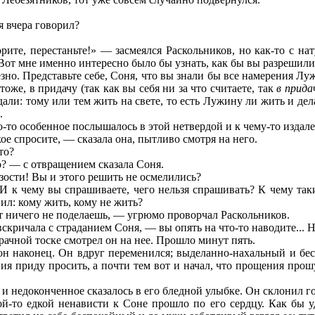
 я вчера говорил?
рите, перестаньте!» — засмеялся Раскольников, но как-то с н
Вот мне именно интересно было бы узнать, как бы вы разрешили
ьезно. Представьте себе, Соня, что вы знали бы все намерения Луж
оже, в придачу (так как вы себя ни за что считаете, так
в прида
тдали: тому или тем жить на свете, то есть Лужину ли жить и де
.
о-то особенное послышалось в этой нетвердой и к чему-то издал
ое спросите, — сказала она, пытливо смотря на него.
то?
? — с отвращением сказала Соня.
зости! Вы и этого решить не осмелились?
 И к чему вы спрашиваете, чего нельзя спрашивать? К чему так
ил: кому жить, кому не жить?
т ничего не поделаешь, — угрюмо проворчал Раскольников.
скричала с страданием Соня, — вы опять на что-то наводите... 
рачной тоске смотрел он на нее. Прошло минут пять.
он наконец. Он вдруг переменился; выделанно-нахальный и бе
ния приду просить, а почти тем вот и начал, что прощения прошу
 и недоконченное сказалось в его бледной улыбке. Он склонил г
й-то едкой ненависти к Соне прошло по его сердцу. Как бы у