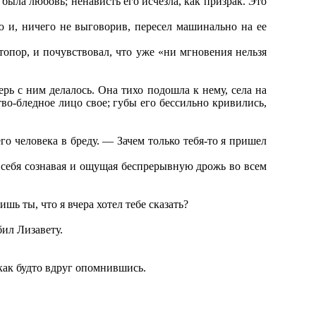
 была любовь; ненависть его исчезла, как призрак. Это
ю и, ничего не выговорив, пересел машинально на ее
топор, и почувствовал, что уже «ни мгновения нельзя
ерь с ним делалось. Она тихо подошла к нему, села на
тво-бледное лицо свое; губы его бессильно кривились,
го человека в бреду. — Зачем только тебя-то я пришел
ва себя сознавая и ощущая беспрерывную дрожь во всем
шь ты, что я вчера хотел тебе сказать?
бил Лизавету.
 как будто вдруг опомнившись.