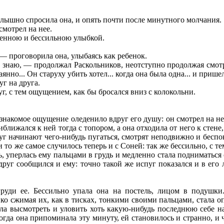
слышно спросила она, и опять почти после минутного молчания.
смотрел на нее.
енною и бессильною улыбкой.
? — проговорила она, улыбаясь как ребенок.
и знаю, — продолжал Раскольников, неотступно продолжая смотре
аянно... Он старуху убить хотел... когда она была одна... и пришел
г на друга.
г, с тем ощущением, как бы бросался вниз с колокольни.
, знакомое ощущение оледенило вдруг его душу: он смотрел на не
ближался к ней тогда с топором, а она отходила от него к стене
друг начинают чего-нибудь пугаться, смотрят неподвижно и бесп
и то же самое случилось теперь и с Соней: так же бессильно, с т
ь, уперлась ему пальцами в грудь и медленно стала подниматься с
друг сообщился и ему: точно такой же испуг показался и в его л
уди ее. Бессильно упала она на постель, лицом в подушки.
епко сжимая их, как в тисках, тонкими своими пальцами, стала 
ла высмотреть и уловить хоть какую-нибудь последнюю себе н
когда она припоминала эту минуту, ей становилось и странно, и