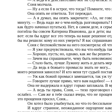
Соня молчала.
— Ну а если б в острог, что тогда? Помните, что
Она опять не ответила. Тот переждал.
— А я думал, вы опять закричите: «Ах, не гово
минуту. — Ведь надо же о чем-нибудь разговаривать? 
как будто начинал путаться). Нет, в самом деле, я сер
погибла бы совсем Катерина Ивановна, да и дети; вы т
вот: если бы вдруг все это теперь на ваше решение о
бы вы решили: кому из них умереть? Я вас спрашиваю
Соня с беспокойством на него посмотрела: ей чт
— Я уже предчувствовала, что вы что-нибудь так
— Хорошо, пусть; но, однако, как же бы решить-
— Зачем вы спрашиваете, чему быть невозможно
— Стало быть, лучше Лужину жить и делать мер
— Да ведь я божьего промысла знать не могу...
моего решения зависело? И кто меня тут судьей постав
— Уж как божий промысл замешается, так уж ту
— Говорите лучше прямо, чего вам надобно! — в
Она не выдержала и вдруг горько заплакала. В м
— А ведь ты права, Соня, — тихо проговорил 
ослабел. — Сам же я тебе сказал вчера, что не проще
это прощения просил, Соня...
Он хотел было улыбнуться, но что-то бессильное
И вдруг странное, неожиданное ощущение како