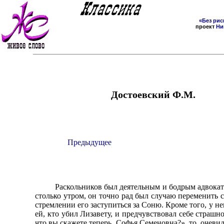
«Без рис
проект
Ни
Достоевский Ф.М.
Предыдущее
Раскольников был деятельным и бодрым адвокато
столько утром, он точно рад был случаю переменить 
стремлении его заступиться за Соню. Кроме того, у н
ей, кто убил Лизавету, и предчувствовал себе страшн
что вы скажете теперь, Софья Семеновна?», то, очев