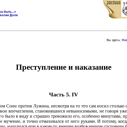
ка быть...»
колая Доли
Вы здесь:
Жив
Преступление и наказание
Часть 5. IV
м Сони против Лужина, несмотря на то что сам носил столько с
свои впечатления, становившиеся невыносимыми, не говоря уже 
его было в виду и страшно тревожило его, особенно минутами, 
ое мучение, и точно отмахивался от него руками. И потому, ко
идно, находился еще в каком-то внешне возбужденном состоянии