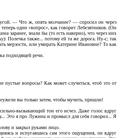
атугой. — Что ж, опять молчание? — спросил он через
 теперь один «вопрос», как говорит Лебезятников. (Он
ина заранее, знали бы (то есть наверно), что через них
чу).
Полечка также... потому ей та же дорога. Ну-с; так
лать мерзости, или умирать Катерине Ивановне? То как
ека подходящей речи.
ие пустые вопросы? Как может случиться, чтоб это от
Неужели вы только затем, чтобы мучить, пришли!
ссильно-вызывающий тон его исчез. Даже голос вдруг
... Это я про Лужина и промысл для себя говорил... Я
олову и закрыл руками лицо.
дивясь и испугавшись сам этого ощущения, он вдруг