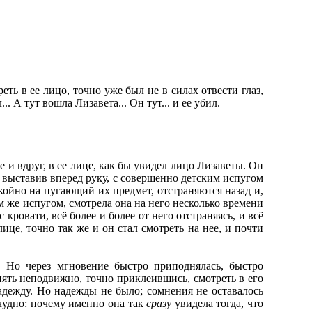
ть в ее лицо, точно уже был не в силах отвести глаз,
... А тут вошла Лизавета... Он тут... и ее убил.
е и вдруг, в ее лице, как бы увидел лицо Лизаветы. Он
, выставив вперед руку, с совершенно детским испугом
окойно на пугающий их предмет, отстраняются назад и,
ем же испугом, смотрела она на него несколько времени
 кровати, всё более и более от него отстраняясь, и всё
ице, точно так же и он стал смотреть на нее, и почти
 Но через мгновение быстро приподнялась, быстро
опять неподвижно, точно приклеившись, смотреть в его
адежду. Но надежды не было; сомнения не оставалось
 чудно: почему именно она так
сразу
увидела тогда, что