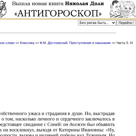
ое слово
>>
Классика
>>
Ф.М. Достоевский. Преступление и наказание
>> Часть 5. IV
обственного ужаса и страдания в душе. Но, выстрадав
о том, насколько личного и сердечного заключалось в
предстоящее свидание с Соней: он
должен был
объявить
гда он воскликнул, выходя от Катерины Ивановны: «Ну,
 бодрости, вызова и недавней победы над Лужиным. Но