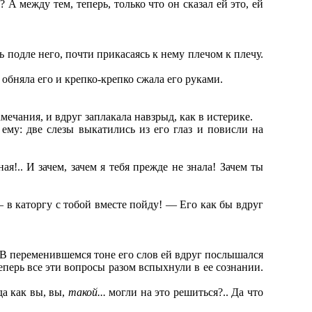
 А между тем, теперь, только что он сказал ей это, ей
ь подле него, почти прикасаясь к нему плечом к плечу.
 обняла его и крепко-крепко сжала его руками.
мечания, и вдруг заплакала навзрыд, как в истерике.
ему: две слезы выкатились из его глаз и повисли на
я!.. И зачем, зачем я тебя прежде не знала! Зачем ты
— в каторгу с тобой вместе пойду! — Его как бы вдруг
. В переменившемся тоне его слов ей вдруг послышался
Теперь все эти вопросы разом вспыхнули в ее сознании.
да как вы, вы,
такой...
могли на это решиться?.. Да что