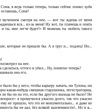
Соня, я ведь только теперь, только сейчас понял:
куда
е оставишь, Соня?
ым мучением смотря на нее, — вот ты ждешь от меня
даешься вся... из-за меня! Ну вот, ты плачешь и опять
й и ты, мне легче будет!» И можешь ты любить такого
ие, которые не пришли бы. А я трус и... подлец! Но...
о!
посмотрел на нее.
сделаться, оттого и убил... Ну, понятно теперь?
шивала она его.
е было бы у него, чтобы карьеру начать, ни Тулона, ни
дна какая-нибудь смешная старушонка, легистраторша,
я ли бы он на это, если бы другого выхода не было? Не
 «вопросе» я промучился ужасно долго, так что ужасно
ы ему не пришло, что это не монументально... и даже не
кнуть бы не дал, без всякой задумчивости!.. Ну и я...