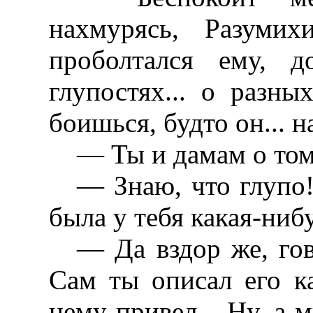
нахмурясь, Разумих
проболтался ему, д
глупостях... о разны
боишься, будто он... н
— Ты и дамам о том
— Знаю, что глупо!
была у тебя какая-ниб
— Да вздор же, гов
Сам ты описал его к
нему привел... Ну, а 