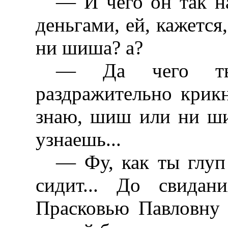
— И чего он так н
деньгами, ей, кажется,
ни шиша? а?
— Да чего ты
раздражительно крик
знаю, шиш или ни ши
узнаешь...
— Фу, как ты глуп
сидит... До свидан
Прасковью Павловну с