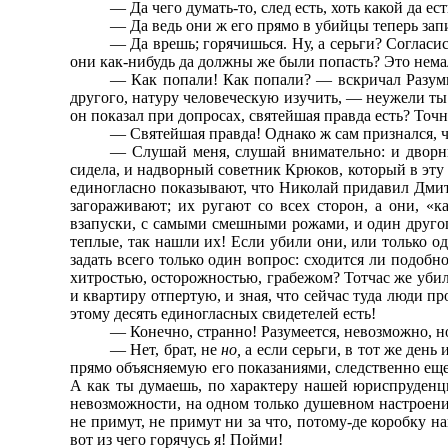
— Да чего думать-то, след есть, хоть какой да е
— Да ведь они ж его прямо в убийцы теперь зап
— Да врешь; горячишься. Ну, а серьги? Согласис
они как-нибудь да должны же были попасть? Это нема
— Как попали! Как попали? — вскричал Разумих
другого, натуру человеческую изучить, — неужели ты н
он показал при допросах, святейшая правда есть? Точн
— Святейшая правда! Однако ж сам признался, чт
— Слушай меня, слушай внимательно: и дворник
сидела, и надворный советник Крюков, который в эту 
единогласно показывают, что Николай придавил Дмитри
загораживают; их ругают со всех сторон, а они, «ка
взапуски, с самыми смешными рожами, и один другого
теплые, так нашли их! Если убили они, или только од
задать всего только один вопрос: сходится ли подобно
хитростью, осторожностью, грабежом? Тотчас же убили
и квартиру отпертую, и зная, что сейчас туда люди пр
этому десять единогласных свидетелей есть!
— Конечно, странно! Разумеется, невозможно, но
— Нет, брат, не
но,
а если серьги, в тот же ден
прямо объясняемую его показаниями, следственно ещ
А как ты думаешь, по характеру нашей юриспруденц
невозможности, на одном только душевном настроен
не примут, не примут ни за что, потому-де коробку н
вот из чего горячусь я! Пойми!