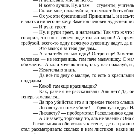
— И всего лучше. Ну, а там — студенты, учитель
— Скажи мне, пожалуйста, что может быть общег
— Ох уж эти брюзгливые! Принципы!.. и весь-то
и знать я ничего не хочу. Заметов человек чудеснейши
— И руки греет.
— Ну, и руки греет, и наплевать! Так что ж что
говорил, что он в своем роде только хорош! А прямо
требухой, всего-то одну печеную луковицу дадут, да и т
— Это мало; я за тебя две дам...
— А я за тебя только одну! Остри еще! Заметов
человека — не исправишь, тем паче мальчишку. С мал
обижаете... А коли хочешь знать, так у нас пожалуй, и
— Желательно знать.
— Да всё по делу о маляре, то есть о красильщ
поддадим.
— Какой там еще красильщик?
— Как, разве я не рассказывал? Аль нет? Да, би
теперь замешался...
— Да про убийство это я и прежде твоего слышал, 
— Лизавету-то тоже убили! — брякнула вдруг Нас
— Лизавету? — пробормотал Раскольников едва
— А Лизавету, торговку-то, аль не знаешь? Она 
Раскольников оборотился к стене, где на гряз
стал рассматривать: сколько в нем листиков, какие н