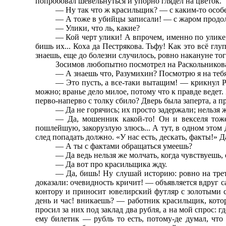
попробовал шевельнуться и упорно глядел на цветок.
— Ну так что ж красильщик? — с каким-то особ
— А тоже в убийцы записали! — с жаром продо
— Улики, что ль, какие?
— Кой черт улики! А впрочем, именно по улике, д
бишь их... Коха да Пестрякова. Тьфу! Как это всё глуп
знаешь, еще до болезни случилось, ровно накануне того
Зосимов любопытно посмотрел на Раскольникова
— А знаешь что, Разумихин? Посмотрю я на тебя
— Это пусть, а все-таки вытащим! — крикнул Ра
можно; вранье дело милое, потому что к правде ведет.
перво-наперво с толку сбило? Дверь была заперта, а п
— Да не горячись; их просто задержали; нельзя ж
— Да, мошенник какой-то! Он и векселя тоже
пошлейшую, закорузлую злюсь... А тут, в одном это
след попадать должно. «У нас есть, дескать, факты!» Д
— А ты с фактами обращаться умеешь?
— Да ведь нельзя же молчать, когда чувствуешь,
— Да вот про красильщика жду.
— Да, бишь! Ну слушай историю: ровно на трет
доказали: очевидность кричит! — объявляется вдруг 
контору и приносит ювелирский футляр с золотыми се
день и час! вникаешь? — работник красильщик, кото
просил за них под заклад два рубля, а на мой спрос: 
ему билетик — рубль то есть, потому-де думал, что