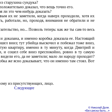
 из старухина сундука?
положительно доказал, что вещь точно его.
я ли это чем-нибудь доказать?
вым их не заметили, когда наверх проходили, хотя их
ть, работали, но, проходя, внимания не обратили и не
ательство, но... Позволь теперь: как же ты сам-то весь
 и доказана, и именно коробка доказала ее. Настоящий
пошел вниз; тут убийца выскочил и побежал тоже вниз,
стую квартиру, именно в ту минуту, когда Дмитрий и
и, и сошел себе вниз преспокойно, ровно в ту самую
видели его, да не заметили; мало ли народу проходит?
обка же ясно доказывает, что он именно там стоял. Вот
ному из присутствующих, лицо.
Следующее
© Николай Доля.
«Без риска быть...»