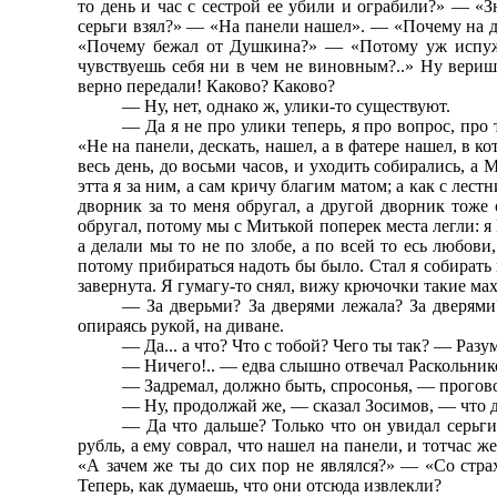
то день и час с сестрой ее убили и ограбили?» — «
серьги взял?» — «На панели нашел». — «Почему на др
«Почему бежал от Душкина?» — «Потому уж испужа
чувствуешь себя ни в чем не виновным?..» Ну вериш
верно передали! Каково? Каково?
— Ну, нет, однако ж, улики-то существуют.
— Да я не про улики теперь, я про вопрос, про 
«Не на панели, дескать, нашел, а в фатере нашел, в
весь день, до восьми часов, и уходить собирались, а М
этта я за ним, а сам кричу благим матом; а как с лес
дворник за то меня обругал, а другой дворник тоже
обругал, потому мы с Митькой поперек места легли: я М
а делали мы то не по злобе, а по всей то есь любови
потому прибираться надоть бы было. Стал я собирать и
завернута. Я гумагу-то снял, вижу крючочки такие мах
— За дверьми? За дверями лежала? За дверями
опираясь рукой, на диване.
— Да... а что? Что с тобой? Чего ты так? — Раз
— Ничего!.. — едва слышно отвечал Раскольнико
— Задремал, должно быть, спросонья, — прогово
— Ну, продолжай же, — сказал Зосимов, — что 
— Да что дальше? Только что он увидал серьги,
рубль, а ему соврал, что нашел на панели, и тотчас ж
«А зачем же ты до сих пор не являлся?» — «Со стра
Теперь, как думаешь, что они отсюда извлекли?