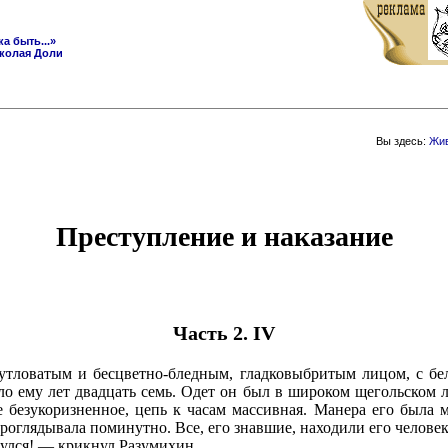
ка быть...»
колая Доли
Вы здесь:
Жив
Преступление и наказание
Часть 2. IV
утловатым и бесцветно-бледным, гладковыбритым лицом, с б
о ему лет двадцать семь. Одет он был в широком щегольском ле
 безукоризненное, цепь к часам массивная. Манера его была м
роглядывала поминутно. Все, его знавшие, находили его человек
чнулся! — крикнул Разумихин.