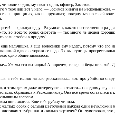
, чиновник один, музыкант один, офицер, Заметов...
о у тебя или вот у него, — Зосимов кивнул на Раскольникова, 
 ты на принципах, как на пружинах; повернуться по своей воле 
й.
 греет! — крикнул вдруг Разумихин, как-то неестественно раздра
-то, во всех-то родах смотреть — так много ль людей хороших 
о если с тобой в придачу!..
 еще мальчишка, я еще волосенки ему надеру, потому что его на
ьчишкой вдвое осторожнее надо. Эх вы, тупицы прогрессивные,
 дело одно общее завязалось.
ике... Уж мы его вытащим! А впрочем, теперь и беды никакой. Д
шь, я тебе только начало рассказывал... вот, про убийство стар
и этим делом даже интересуюсь... отчасти... по одному случаю...
тасья, обращаясь к Раскольникову. Она всё время оставалась в 
 слышным голосом.
сюда вниз ходила. Еще тебе рубаху чинила.
ных желтых обоях с белыми цветочками выбрал один неуклюжий 
а листиках зазубринки и сколько черточек? Он чувствовал, что