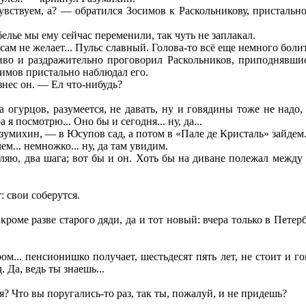
вствуем, а? — обратился Зосимов к Раскольникову, пристально
лье мы ему сейчас переменили, так чуть не заплакал.
ам не желает... Пульс славный. Голова-то всё еще немного болит
во и раздражительно проговорил Раскольников, приподнявшись
симов пристально наблюдал его.
знес он. — Ел что-нибудь?
 огурцов, разумеется, не давать, ну и говядины тоже не надо, и
я посмотрю... Оно бы и сегодня... ну, да...
азумихин, — в Юсупов сад, а потом в «Пале де Кристаль» зайдем
ем... немножко... ну, да там увидим.
вляю, два шага; вот бы и он. Хоть бы на диване полежал межд
: свои соберутся.
роме разве старого дяди, да и тот новый: вчера только в Петерб
... пенсионишко получает, шестьдесят пять лет, не стоит и г
 Да, ведь ты знаешь...
? Что вы поругались-то раз, так ты, пожалуй, и не придешь?