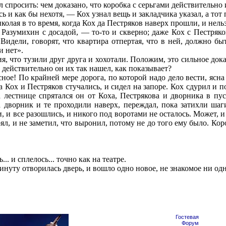
л спросить: чем доказано, что коробка с серьгами действительно
 и как бы нехотя, — Кох узнал вещь и закладчика указал, а тот 
олая в то время, когда Кох да Пестряков наверх прошли, и нельз
 Разумихин с досадой, — то-то и скверно; даже Кох с Пестряко
Видели, говорят, что квартира отпертая, что в ней, должно бы
и нет».
я, что тузили друг друга и хохотали. Положим, это сильное доказ
 действительно он их так нашел, как показывает?
ное! По крайней мере дорога, по которой надо дело вести, ясна
а Кох и Пестряков стучались, и сидел на запоре. Кох сдурил и 
 лестнице спрятался он от Коха, Пестрякова и дворника в пу
а дворник и те проходили наверх, переждал, пока затихли шаг
 и все разошлись, и никого под воротами не осталось. Может, и 
ял, и не заметил, что выронил, потому не до того ему было. Кор
!
. и сплелось... точно как на театре.
инуту отворилась дверь, и вошло одно новое, не знакомое ни од
Гостевая
Форум