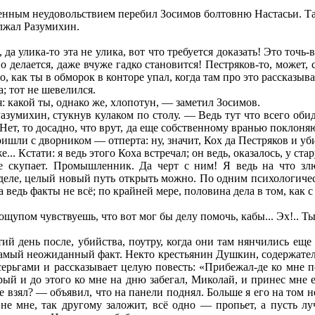
енным неудовольствием перебил Зосимов болтовню Настасьи. Та 
лжал Разумихин.
а улика-то эта не улика, вот что требуется доказать! Это точь-в
о делается, даже вчуже гадко становится! Пестряков-то, может, 
, как ты в обморок в конторе упал, когда там про это рассказыва
; тот не шевелился.
: какой ты, однако же, хлопотун, — заметил Зосимов.
зумихин, стукнув кулаком по столу. — Ведь тут что всего обидн
 Нет, то досадно, что врут, да еще собственному вранью поклоня
ришли с дворником — отперта: ну, значит, Кох да Пестряков и уб
е... Кстати: я ведь этого Коха встречал; он ведь, оказалось, у с
 скупает. Промышленник. Да черт с ним! Я ведь на что зл
м деле, целый новый путь открыть можно. По одним психологиче
а ведь факты не всё; по крайней мере, половина дела в том, как
 ощупом чувствуешь, что вот мог бы делу помочь, кабы... Эх!.. Т
ий день после, убийства, поутру, когда они там нянчились ещ
самый неожиданный факт. Некто крестьянин Душкин, содержатель
рьгами и рассказывает целую повесть: «Прибежал-де ко мне по
рый и до этого ко мне на дню забегал, Миколай, и принес мне 
где взял? — объявил, что на панели поднял. Больше я его на то
 не мне, так другому заложит, всё одно — пропьет, а пусть 