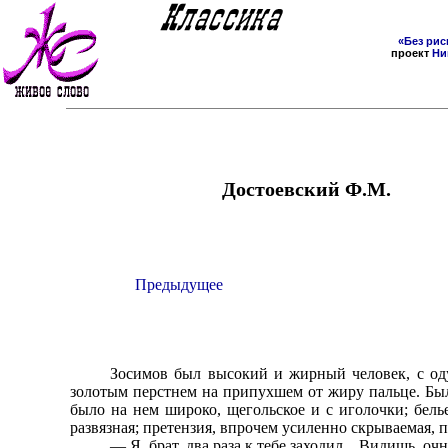
«Без рис
проект
Ни
Достоевский Ф.М.
Предыдущее
Зосимов был высокий и жирный человек, с од
золотым перстнем на припухшем от жиру пальце. Был
было на нем широко, щегольское и с иголочки; белье
развязная; претензия, впрочем усиленно скрываемая, п
— Я, брат, два раза к тебе заходил... Видишь, о