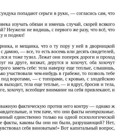
сундука попадают серьги в руки, — согласись сам, что
века изучать обязан и имеешь случай, скорей всякого
й? Неужели не видишь, с первого же разу, что всё, что
ку и поднял!
рника, и мещанка, что о ту пору у ней в дворницкой
 дамою, — все, то есть восемь или десять свидетелей,
ился и тоже тузил. Лежат они поперек дороги и проход
уг на друге, визжат, дерутся и хохочут, оба хохочут
рого заметь себе: тела наверху еще теплые, слышишь,
ко участвовали чем-нибудь в грабеже, то позволь тебе
ка под воротами, — с топорами, с кровью, с злодейскою
 выходит, тела еще теплые, — и вдруг, бросив и тела,
оге, хохочут, всеобщее внимание на себя привлекают, и
яют важную фактическую против него контру — однако ж
равдательные, и тем паче, что они факты
неотразимые.
анный единственно только на одной психологической
е факты, каковы бы они ни были, разрушающий? Нет,
 чувствовал себя виноватым!» Вот капитальный вопрос,