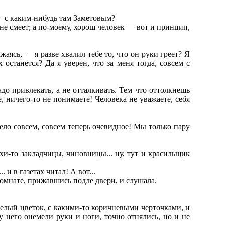
— с каким-нибудь там Заметовым?
не смеет; а по-моему, хорош человек — вот и принцип,
жаясь, — я разве хвалил тебе то, что он руки греет? Я
останется? Да я уверен, что за меня тогда, совсем с
до привлекать, а не отталкивать. Тем что оттолкнешь
 ничего-то не понимаете! Человека не уважаете, себя
ело совсем, совсем теперь очевидное! Мы только пару
ухи-то закладчицы, чиновницы... ну, тут и красильщик
 и в газетах читал! А вот...
комнате, прижавшись подле двери, и слушала.
белый цветок, с какими-то коричневыми черточками, и
 у него онемели руки и ноги, точно отнялись, но и не