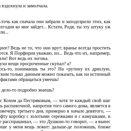
вздохнула и замолчала.
-точь как сначала они забрали и заподозрили этих, как
сегодня ко мне зайдет... Кстати, Родя, ты эту штуку уж
ли...
ее? Ведь не то, что они врут; вранье всегда простить
ются. Я Порфирия уважаю, но... Ведь что их, например,
или! Вот ведь их логика.
тарухи вещи просроченные скупал? а?
юсь-то, понимаешь ты это? На «рутину их дряхлую,
ским только данным можно показать, как на истинный
 с фактами обращаться умеешь!
ы дело-то подробно знаешь?
е с Кохом да Пестряковым, — хотя те каждый свой шаг
 распивочной, напротив того самого дома, является в
вечеру, третьего дня, примерно в начале девятого, —
ефту коробку с золотыми сережками и с камушками, и
м не расспрашивал, — это Душкин-то говорит, — а вынес
лучше у меня вещь лежит: дальше-де положишь, ближе