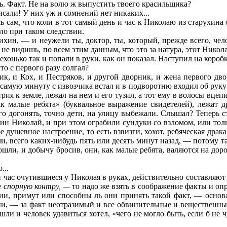
сть. Факт. Не на волю ж выпустить твоего красильщика?
исали! У них уж и сомнений нет никаких...
ь сам, что коли в тот самый день и час к Николаю из старухина 
ло при таком следствии.
ин, — и неужели ты, доктор, ты, который, прежде всего, чело
е видишь, по всем этим данным, что это за натура, этот Никола
ехонько так и попали в руки, как он показал. Наступил на короб
о с первого разу солгал?
, и Кох, и Пестряков, и другой дворник, и жена первого дво
самую минуту с извозчика встал и в подворотню входил об руку с
я к земле, лежал на нем и его тузил, а тот ему в волосы вцеп
к малые ребята» (буквальное выражение свидетелей), лежат др
 догонять, точно дети, на улицу выбежали. Слышал? Теперь ст
ин Николай, и при этом ограбили сундуки со взломом, или толь
е душевное настроение, то есть взвизги, хохот, ребяческая дра
, всего каких-нибудь пять или десять минут назад, — потому так
ошли, и добычу бросив, они, как малые ребята, валяются на дор
...
ь и час очутившиеся у Николая в руках, действительно составл
е
спорную контру, —
то надо же взять в соображение факты и оп
ии, примут или способны ль они принять такой факт, — основ
ии, — за факт неотразимый и все обвинительные и вещественны
ашли и человек удавиться хотел, «чего не могло быть, если б не