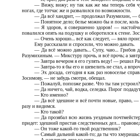
— Вижу, вижу; ну так как же мы теперь себя чу
ногах, где тотчас же и развалился по возможности.
— Да всё хандрит, — продолжал Разумихин, — бе
— Понятное дело; белье можно бы и после, коль с
— Я здоров, я совершенно здоров! — настойчи
повалился опять на подушку и оборотился к стене. Зо
— Очень хорошо... всё как следует, — вяло прои
Ему рассказали и спросили, что можно давать.
— Да всё можно давать... Супу, чаю... Грибов да
Разумихиным. — Микстуру прочь, и всё прочь; а завтра 
— Завтра вечером я его гулять веду! — решил Р
— Завтра-то я бы его и шевелить не стал, а впроч
— Эх досада, сегодня я как раз новоселье спра
Зосимову, — не забудь смотри, обещал.
— Пожалуй, попозже разве. Что ты там устроил?
— Да ничего, чай, водка, селедка. Пирог подадут
— Кто именно?
— Да всё здешние и всё почти новые, право, — к
разу и видимся.
— Кто такой?
— Да прозябал всю жизнь уездным почтмейстером
придет: здешний пристав следственных дел... правовед.
— Он тоже какой-то твой родственник?
— Самый дальний какой-то; да ты что хмуришься
— А наплевать мне на него...