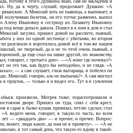
шадь, потому я этого Душкина знаю, сам он закладчик и
ил. Ну, да к черту, слушай; продолжает Душкин: «А
 рязанские. А Миколай хоть не пьяница, а выпивает, и
. И получимши билетик, он его тотчас разменял, выпил
 что Алену Ивановну и сестрицу их Лизавету Ивановну
ца под вещи деньги давала. Пошел я к ним в дом и стал
Миколай загулял, пришел домой на рассвете, пьяный,
абота у них по одной лестнице с убитыми, во втором
гли разузнали и воротились домой всё в том же нашем
иколай, не тверезый, да и не то чтоб очень пьяный, а
оронний, да еще спал на лавке другой, по знакомству,
л, говорит, с третьего дни». —»А ноне где ночевал?»
 он это так, как будто бы неподобно, и не глядя. «А
лыхал», — а сам слушает, глаза вытараща, и побелел он
огоди, Миколай, говорю, аль не выпьешь?» А сам мигнул
а в проулок, — только я и видел его. Тут я и сумления
 обыск произвели, Митрея тоже; пораспотрошили и
остоялом дворе. Пришел он туда, снял с себя крест,
м в сарае к балке кушак привязал, петлю сделал; стал
«А ведите меня, говорит, в такую-то часть, во всем
ко лет — «двадцать два» — и прочее, и прочее. Вопрос:
или, может, люди какие, да нам не в примету». — «А не
колаю, в тот самый день, что такую-то вдову в такой-