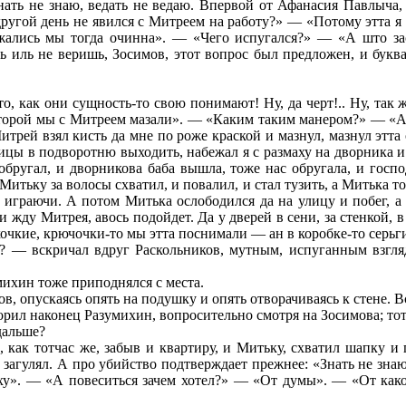
Знать не знаю, ведать не ведаю. Впервой от Афанасия Павлыча,
угой день не явился с Митреем на работу?» — «Потому этта я 
лись мы тогда очинна». — «Чего испугался?» — «А што засу
ь иль не веришь, Зосимов, этот вопрос был предложен, и букв
то, как они сущность-то свою понимают! Ну, да черт!.. Ну, так
 которой мы с Митреем мазали». — «Каким таким манером?» — «
итрей взял кисть да мне по роже краской и мазнул, мазнул этта 
тницы в подворотню выходить, набежал я с размаху на дворника и
 обругал, и дворникова баба вышла, тоже нас обругала, и госп
итьку за волосы схватил, и повалил, и стал тузить, а Митька то
, играючи. А потом Митька ослободился да на улицу и побег, а
 жду Митрея, авось подойдет. Да у дверей в сени, за стенкой, в
очкие, крючочки-то мы этта поснимали — ан в коробке-то серьги
? — вскричал вдруг Раскольников, мутным, испуганным взгля
умихин тоже приподнялся с места.
в, опускаясь опять на подушку и опять отворачиваясь к стене. 
рил наконец Разумихин, вопросительно смотря на Зосимова; тот
дальше?
 как тотчас же, забыв и квартиру, и Митьку, схватил шапку и
е загулял. А про убийство подтверждает прежнее: «Знать не зна
ху». — «А повеситься зачем хотел?» — «От думы». — «От како