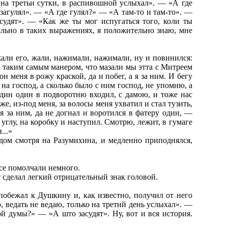
 на третьи сутки, в распивошной услыхал». — «А где
загулял». — «А где гулял?» — «А там-то и там-то». —
дят». — «Как же ты мог испугаться того, коли ты
ально в таких выражениях, я положительно знаю, мне
 жали его, жали, нажимали, нажимали, ну и повинился:
А таким самым манером, что мазали мы этта с Митреем
он меня в рожу краской, да и побег, а я за ним. И бегу
 на господ, а сколько было с ним господ, не упомню, а
один один в подворотню входил, с дамою, и тоже нас
же, из-под меня, за волосы меня ухватил и стал тузить,
 я за ним, да не догнал и воротился в фатеру один, —
 углу, на коробку и наступил. Смотрю, лежит, в гумаге
...»
дом смотря на Разумихина, и медленно приподнялся,
Все помолчали немного.
 сделал легкий отрицательный знак головой.
 побежал к Душкину и, как известно, получил от него
ю, ведать не ведаю, только на третий день услыхал». —
й думы?» — «А што засудят». Ну, вот и вся история.