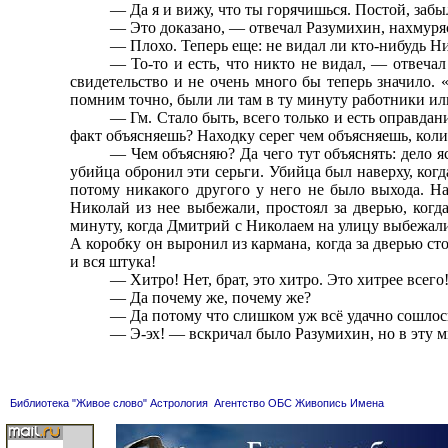
— Да я и вижу, что ты горячишься. Постой, забы
— Это доказано, — отвечал Разумихин, нахмурясь
— Плохо. Теперь еще: не видал ли кто-нибудь Ник
— То-то и есть, что никто не видал, — отвечал
свидетельство и не очень много бы теперь значило. «
помним точно, были ли там в ту минуту работники ил
— Гм. Стало быть, всего только и есть оправдани
факт объясняешь? Находку серег чем объясняешь, коли
— Чем объясняю? Да чего тут объяснять: дело яс
убийца обронил эти серьги. Убийца был наверху, когд
потому никакого другого у него не было выхода. На
Николай из нее выбежали, простоял за дверью, когд
минуту, когда Дмитрий с Николаем на улицу выбежали,
А коробку он выронил из кармана, когда за дверью сто
и вся штука!
— Хитро! Нет, брат, это хитро. Это хитрее всего
— Да почему же, почему же?
— Да потому что слишком уж всё удачно сошлось..
— Э-эх! — вскричал было Разумихин, но в эту м
Библиотека "Живое слово"
Астрология
Агентство ОБС
Живопись
Имена