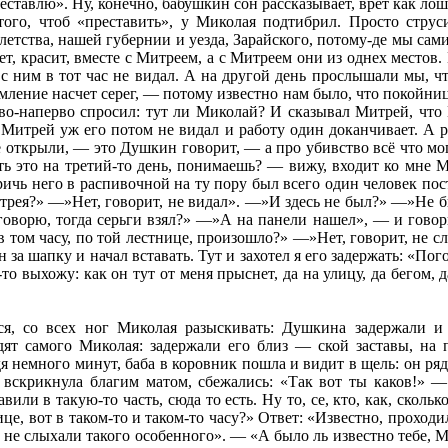
преставлю». Ну, конечно, бабушкин сон рассказывает, врет как ло
того, чтоб «преставить», у Миколая подтибрил. Просто струс
етства, нашей губернии и уезда, Зарайского, потому-де мы сами
ет, красит, вместе с Митреем, а с Митреем они из однех местов
 я с ним в тот час не видал. А на другой день прослышали мы,
умление насчет серег, — потому известно нам было, что покойни
рво-наперво спросил: тут ли Миколай? И сказывал Митрей, что 
 Митрей уж его потом не видал и работу один доканчивает. А р
 открыли, — это Душкин говорит, — а про убивство всё что мо
ть это на третий-то день, понимаешь? — вижу, входит ко мне М
ричь него в распивочной на ту пору был всего один человек пост
рея?» —»Нет, говорит, не видал». —»И здесь не был?» —»Не бы
оворю, тогда серьги взял?» —»А на панели нашел», — и говорит
 в том часу, по той лестнице, произошло?» —»Нет, говорит, не с
он за шапку и начал вставать. Тут и захотел я его задержать: «П
то выхожу: как он тут от меня прыснет, да на улицу, да бегом, д
ся, со всех ног Миколая разыскивать: Душкина задержали и
ят самого Миколая: задержали его близ — ской заставы, на п
я немного минут, баба в коровник пошла и видит в щель: он рядо
 вскрикнула благим матом, сбежались: «Так вот ты каков!» — 
ли в такую-то часть, сюда то есть. Ну то, се, кто, как, сколь
це, вот в таком-то и таком-то часу?» Ответ: «Известно, проход
не слыхали такого особенного». — «А было ль известно тебе, Ми