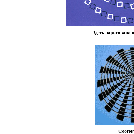
Здесь нарисована н
Смотри