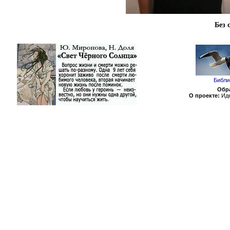
Без 
Библи
Обра
О проекте:
Иде