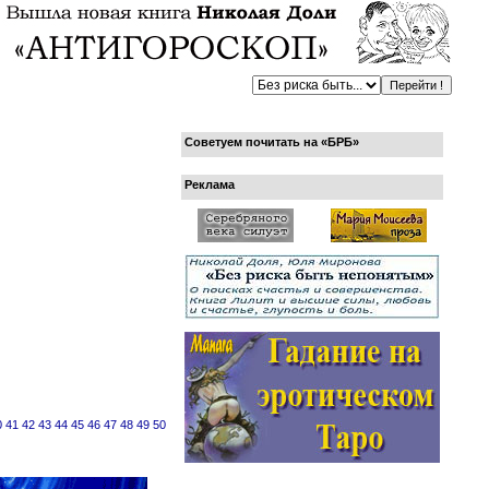
Советуем почитать на «БРБ»
Реклама
0
41
42
43
44
45
46
47
48
49
50