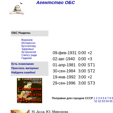
Агентство ОБС
ОБС Разделы
Воронеж
Интересно
Бухгалтеру
Здоровье
Астрология
09-фев-1931
0:00
+2
Смеху ради
Гадание
02-авг-1940
0:00
+3
Есть пожелание
01-апр-1981
0:00
ST1
Прислать материал
30-сен-1984
3:00
ST2
Найдена ошибка!
19-янв-1992
3:00
+2
29-сен-1996
3:00
ST3
Поправки для городов СССР
1
2
3
4
5
6
7
8
51
52
53
54
55