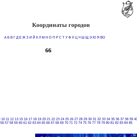
Координаты городов
А
Б
В
Г
Д
Е
Ж
З
И
Й
К
Л
М
Н
О
П
Р
С
Т
У
Ф
Х
Ц
Ч
Ш
Щ
Э
Ю
Я
ВО
66
9
10
11
12
13
15
16
17
18
19
20
21
22
23
24
25
26
27
28
29
30
31
32
33
34
35
36
37
38
39
4
56
57
58
59
60
61
62
63
64
65
66
67
68
69
70
71
72
74
75
76
77
78
79
80
81
82
83
84
85