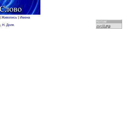
|
Живопись
|
Имена
8,
Н. Доля
.