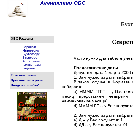
Агентство ОБС
Бух
ОБС Разделы
Секрет
Воронеж
Интересно
Бухгалтеру
Здоровье
Часто нужно для
табеля учет
Астрология
Смеху ради
Представление даты:
Гадание
Допустим, дата 1 марта 2008 
Есть пожелание
1. Вам нужно из даты выбрать
Прислать материал
В таком случае в Формате я
Найдена ошибка!
набираете
а) ММММ ГГГГ -- у Вас пол
месяц представлен четырьмя
наименование месяца)
б) ММММ ГГ -- у Вас получит
2. Вам нужно из даты выбрать
а) Д -- у Вас получится:
1
б) ДД -- у Вас получится:
01