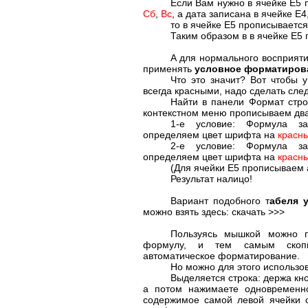
Если Вам нужно в ячейке
E
5 
Сб
,
Вс
, а дата записана в ячейке
E4
то в ячейке
E
5 прописываетс
Таким образом в в ячейке
E
5 
А для нормального восприят
применять
условное форматиров
Что это значит? Вот чтобы 
всегда красными, надо сделать сл
Найти в панели Формат стро
контекстном меню прописываем два
1-е условие: Формула з
определяем цвет шрифта на
красн
2-е условие: Формула з
определяем цвет шрифта на
красн
(Для ячейки
E
5 прописываем 
Результат налицо!
Вариант подобного т
абеля 
можно взять здесь: скачать
>>>
Пользуясь мышкой можно п
формулу, и тем самым скоп
автоматическое форматирование.
Но можно для этого использов
Выделяется строка: держа кн
а потом нажимаете одновремен
содержимое самой левой ячейки 