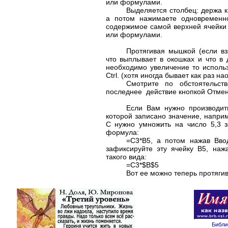
или формулами.
Выделяется столбец: держа 
а потом нажимаете одновремен
содержимое самой верхней ячейки
или формулами.
Протягивая мышкой (если вз
что выплывает в окошках и что в
необходимо увеличение то исполь
Ctrl
. (хотя иногда бывает как раз на
Смотрите по обстоятельст
последнее действие кнопкой Отмен
Если Вам нужно производи
которой записано значение, напри
C
нужно умножить на число 5,3 
формула:
=
C3*B5
, а потом нажав Ввод
зафиксируйте эту ячейку
B5
, наж
такого вида:
=
C3*$B$5
Вот ее можно теперь протягив
Библи