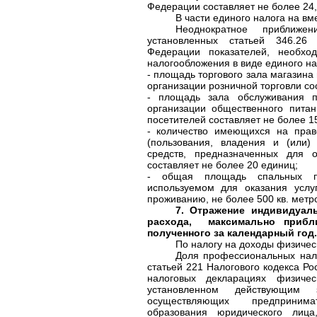
Федерации составляет не более 24,
В части единого налога на в
Неоднократное приближе
установленных статьей 346.26 
Федерации показателей, необх
налогообложения в виде единого на
- площадь торгового зала магазина
организации розничной торговли сос
- площадь зала обслуживания п
организации общественного пита
посетителей составляет не более 15
- количество имеющихся на прав
(пользования, владения и (или)
средств, предназначенных для о
составляет не более 20 единиц;
- общая площадь спальных п
используемом для оказания усл
проживанию, не более 500 кв. метр
7. Отражение индивидуал
расхода, максимально прибл
полученного за календарный год.
По налогу на доходы физичес
Доля профессиональных нал
статьей 221 Налогового кодекса Р
налоговых декларациях физичес
установленном действующим 
осуществляющих предприним
образования юридического ли