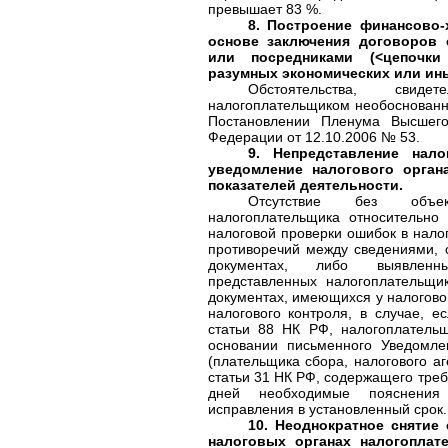
превышает 83 %.
8. Построение финансово-
основе заключения договоров 
или посредниками (<цепочки
разумных экономических или ины
Обстоятельства, свид
налогоплательщиком необоснованн
Постановлении Пленума Высшего
Федерации от 12.10.2006 № 53.
9. Непредставление нало
уведомление налогового орган
показателей деятельности.
Отсутствие без объе
налогоплательщика относительно
налоговой проверки ошибок в налог
противоречий между сведениями,
документах, либо выявленны
представленных налогоплательщи
документах, имеющихся у налогово
налогового контроля, в случае, е
статьи 88 НК РФ, налогоплатель
основании письменного Уведомле
(плательщика сбора, налогового аг
статьи 31 НК РФ, содержащего треб
дней необходимые пояснения
исправления в установленный срок.
10. Неоднократное снятие 
налоговых органах налогоплат