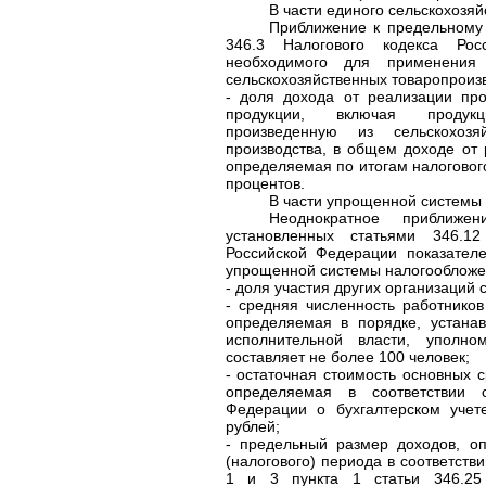
В части единого сельскохозяй
Приближение к предельному 
346.3 Налогового кодекса Рос
необходимого для применения
сельскохозяйственных товаропроиз
- доля дохода от реализации про
продукции, включая продук
произведенную из сельскохозя
производства, в общем доходе от р
определяемая по итогам налоговог
процентов.
В части упрощенной системы
Неоднократное приближе
установленных статьями 346.1
Российской Федерации показател
упрощенной системы налогообложе
- доля участия других организаций 
- средняя численность работников
определяемая в порядке, устан
исполнительной власти, уполно
составляет не более 100 человек;
- остаточная стоимость основных 
определяемая в соответствии с
Федерации о бухгалтерском учет
рублей;
- предельный размер доходов, о
(налогового) периода в соответств
1 и 3 пункта 1 статьи 346.25 