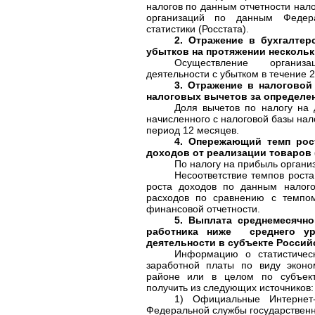
налогов по данным отчетности нало
организаций по данным Федера
статистики (Росстата).
2. Отражение в бухгалтер
убытков на протяжении несколь
Осуществление организац
деятельности с убытком в течение 2
3. Отражение в налоговой
налоговых вычетов за определе
Доля вычетов по налогу на
начисленного с налоговой базы нал
период 12 месяцев.
4. Опережающий темп рос
доходов от реализации товаров (
По налогу на прибыль органи
Несоответствие темпов рост
роста доходов по данным налого
расходов по сравнению с темпо
финансовой отчетности.
5. Выплата среднемесячн
работника ниже среднего ур
деятельности в субъекте Россий
Информацию о статистическ
заработной платы по виду эконо
районе или в целом по субъек
получить из следующих источников:
1) Официальные Интернет-
Федеральной службы государственно