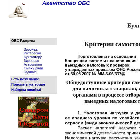
Агентство ОБС
Бух
ОБС Разделы
Критерии самостоя
Воронеж
Интересно
Подготовлены на основании
Бухгалтеру
Здоровье
Концепции системы планирования
Астрология
выездных налоговых проверок,
Смеху ради
утвержденных приказом ФНС Росси
Гадание
от 30.05.2007 № ММ-3-06/333@
Есть пожелание
Общедоступные критерии сам
Прислать материал
для налогоплательщиков,
Найдена ошибка!
органами в процессе отбор
выездных налоговых п
1. Налоговая нагрузка у 
ее среднего уровня по хозяйст
отрасли (виду экономической де
Расчет налоговой нагрузки
экономической деятельности приве
Налоговая нагрузка рассчитана к