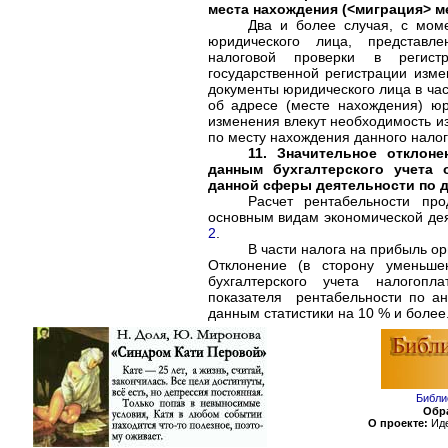
места нахождения (<миграция> м
Два и более случая, с моме
юридического лица, представл
налоговой проверки в регис
государственной регистрации изм
документы юридического лица в ча
об адресе (месте нахождения) юр
изменения влекут необходимость и
по месту нахождения данного нало
11. Значительное отклон
данным бухгалтерского учета 
данной сферы деятельности по д
Расчет рентабельности пр
основным видам экономической де
2
.
В части налога на прибыль ор
Отклонение (в сторону уменьше
бухгалтерского учета налогопл
показателя рентабельности по ан
данным статистики на 10 % и более
Библи
Обра
О проекте:
Иде