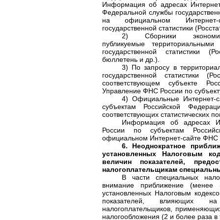
Информация об адресах Интернет
Федеральной службы государственн
на официальном Интернет-
государственной статистики (Росста
2) Сборники экономико-
публикуемые территориальными
государственной статистики (Ро
бюллетень и др.).
3) По запросу в территори
государственной статистики (Р
соответствующем субъекте Рос
Управление ФНС России по субъект
4) Официальные Интернет-
субъектам Российской Федера
соответствующих статистических по
Информация об адресах И
России по субъектам Россий
официальном Интернет-сайте ФНС
6. Неоднократное прибли
установленных Налоговым ко
величин показателей, предо
налогоплательщикам специальн
В части специальных нал
внимание приближение (менее
установленных Налоговым кодекс
показателей, влияющих н
налогоплательщиков, применяющи
налогообложения (2 и более раза в 